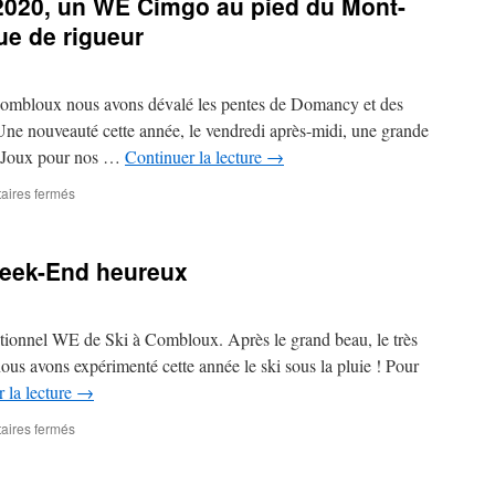
 2020, un WE Cimgo au pied du Mont-
ue de rigueur
ombloux nous avons dévalé les pentes de Domancy et des
e nouveauté cette année, le vendredi après-midi, une grande
ne-Joux pour nos …
Continuer la lecture
→
sur
ires fermés
11,
12,
13
Week-End heureux
Septembre
2020,
un
WE
ditionnel WE de Ski à Combloux. Après le grand beau, le très
Cimgo
nous avons expérimenté cette année le ski sous la pluie ! Pour
au
 la lecture
→
pied
du
sur
ires fermés
Mont-
Week-
BLanc.
End
Soleil
pluvieux,
et