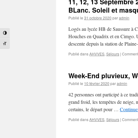
11, 12, 13 Septembre
BLanc. Soleil et masq
Publié le
31 octobre 2020
par
admin
Logés au lycée HB de Saussure à C
Passer en contraste élevé
Houches en Quadrix et en Cimgo. Un
descente depuis la station de Plai
Changer la taille de la police
Publié dans
AHVVES
,
Séjours
|
Commenta
Week-End pluvieux, 
Publié le
10 février 2020
par
admin
42 personnes ont participé à ce tra
grand froid, les tempêtes de neige, 
certains, le départ pour …
Continuer
Publié dans
AHVVES
,
Séjours
|
Commenta