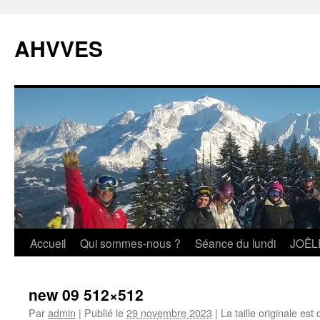
Aller
au
AHVVES
contenu
Accueil
Qui sommes-nous ?
Séance du lundi
JOËL
new 09 512×512
Par
admin
|
Publié le
29 novembre 2023
|
La taille originale est