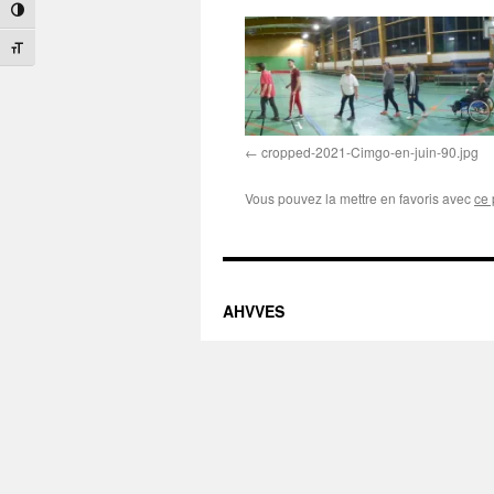
Passer en contraste élevé
Changer la taille de la police
cropped-2021-Cimgo-en-juin-90.jpg
Vous pouvez la mettre en favoris avec
ce 
AHVVES