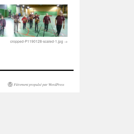
cropped-P1190128-scaled-1.jpg
Fièrement propulsé par WordPress