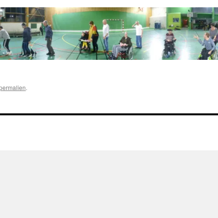
permalien
.