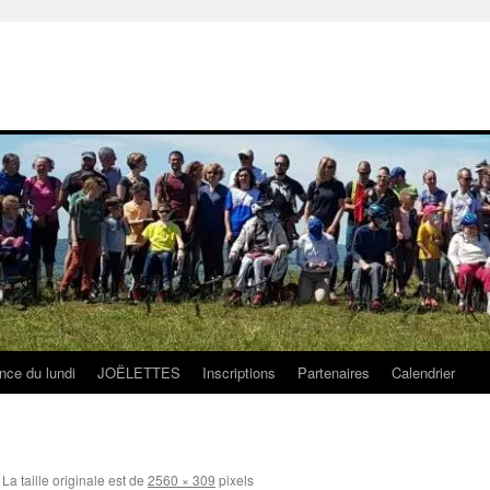
nce du lundi
JOËLETTES
Inscriptions
Partenaires
Calendrier
La taille originale est de
2560 × 309
pixels