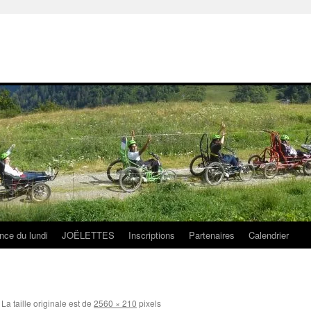
nce du lundi
JOËLETTES
Inscriptions
Partenaires
Calendrier
La taille originale est de
2560 × 210
pixels