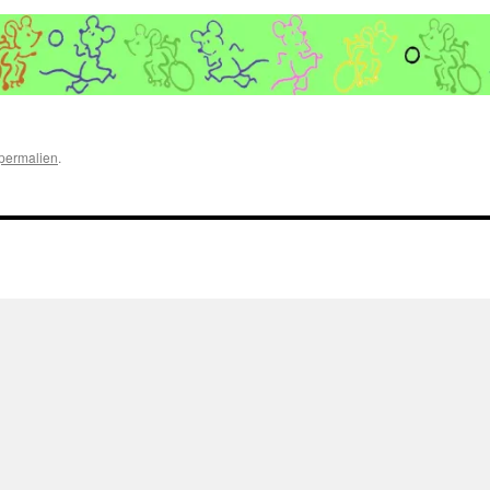
permalien
.