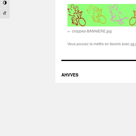
Passer en contraste élevé
Changer la taille de la police
cropped-BANNIERE.jpg
Vous pouvez la mettre en favoris avec
ce 
AHVVES