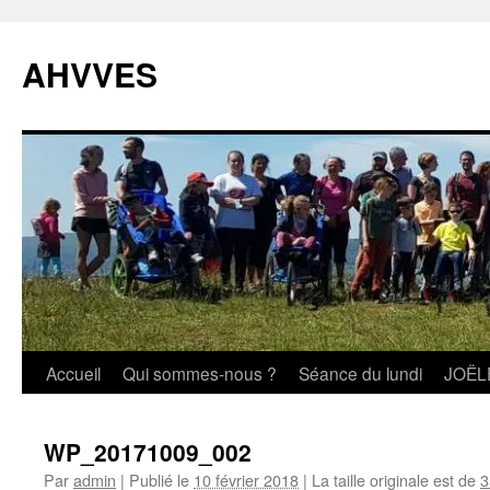
Aller
au
AHVVES
contenu
Accueil
Qui sommes-nous ?
Séance du lundi
JOËL
WP_20171009_002
Par
admin
|
Publié le
10 février 2018
|
La taille originale est de
3