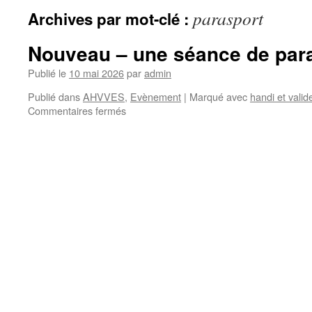
parasport
Archives par mot-clé :
Nouveau – une séance de par
Publié le
10 mai 2026
par
admin
Publié dans
AHVVES
,
Evènement
|
Marqué avec
handi et valid
sur
Commentaires fermés
Nouveau
–
une
séance
de
parasport