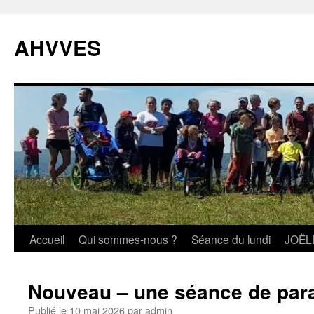
Aller
au
AHVVES
contenu
Accueil
Qui sommes-nous ?
Séance du lundi
JOËL
Nouveau – une séance de par
Publié le
10 mai 2026
par
admin